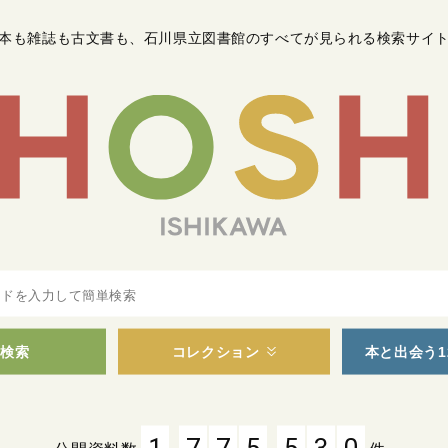
本も雑誌も古文書も
、
石川県立図書館のすべてが見られる検索サイ
検索
コレクション
本と出会う1
,
,
1
7
7
5
5
3
0