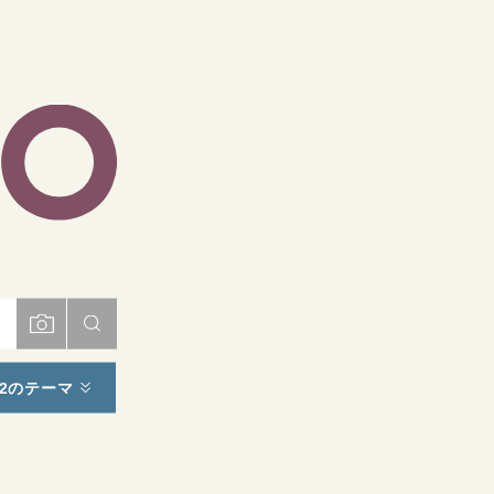
ト
2のテーマ