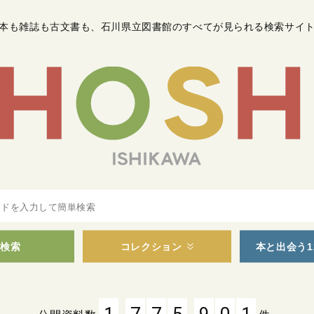
本も雑誌も古文書も
、
石川県立図書館のすべてが見られる検索サイ
検索
コレクション
本と出会う1
,
,
1
7
7
5
9
0
1