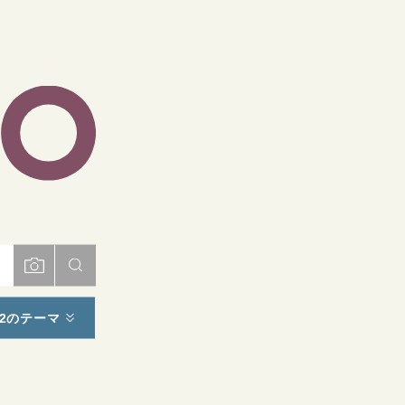
ト
2のテーマ