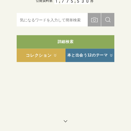
,
,
1
7
7
5
5
3
0
公開資料数
件
詳細検索
コレクション
本と出会う12のテーマ