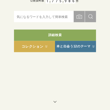
,
,
1
7
7
5
9
8
6
公開資料数
件
詳細検索
コレクション
本と出会う12のテーマ