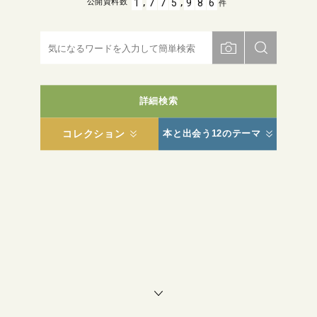
,
,
1
7
7
5
9
8
6
公開資料数
件
詳細検索
コレクション
本と出会う12のテーマ