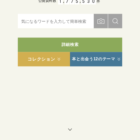
,
,
1
7
7
5
5
3
0
公開資料数
件
詳細検索
コレクション
本と出会う12のテーマ