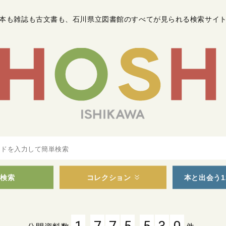
本も雑誌も古文書も
、
石川県立図書館のすべてが見られる検索サイ
検索
コレクション
本と出会う1
,
,
1
7
7
5
5
3
0