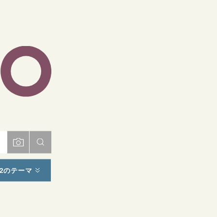
ト
2のテーマ