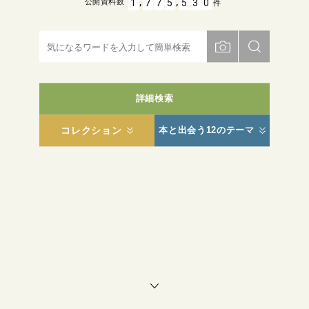
,
,
1
7
7
5
5
3
0
公開資料数
件
詳細検索
コレクション
本と出会う12のテーマ