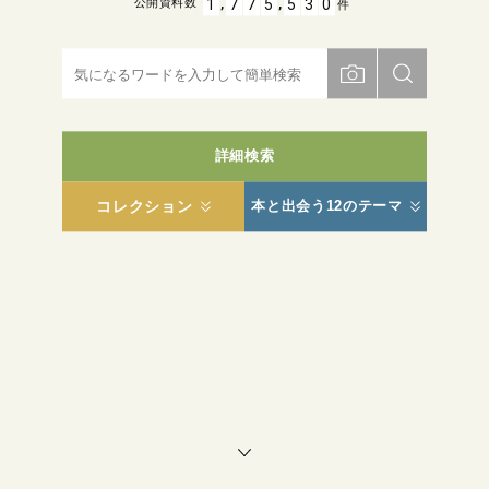
,
,
1
7
7
5
5
3
0
公開資料数
件
詳細検索
コレクション
本と出会う12のテーマ