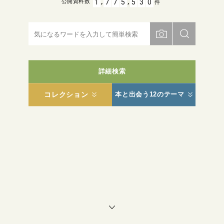
,
,
1
7
7
5
5
3
0
公開資料数
件
詳細検索
コレクション
本と出会う12のテーマ