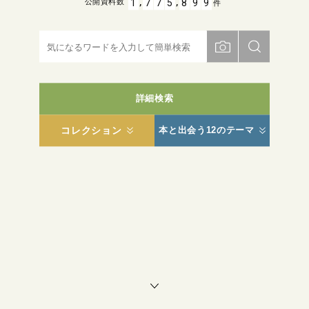
,
,
1
7
7
5
8
9
9
公開資料数
件
詳細検索
コレクション
本と出会う12のテーマ