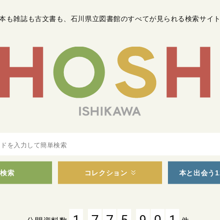
本も雑誌も古文書も
、
石川県立図書館のすべてが見られる検索サイ
検索
コレクション
本と出会う1
,
,
1
7
7
5
9
0
1