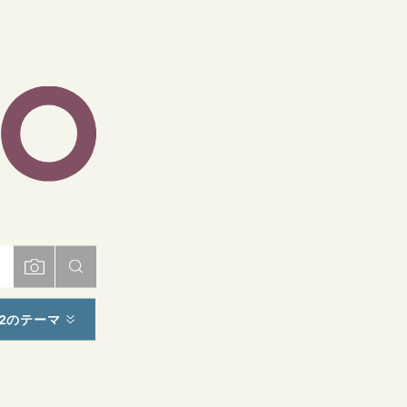
ト
2のテーマ