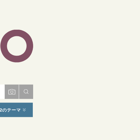
ト
2のテーマ