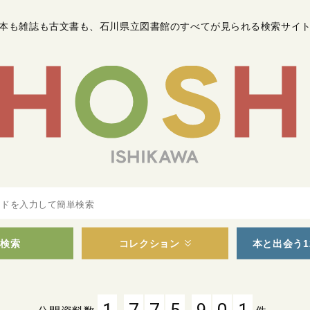
本も雑誌も古文書も
、
石川県立図書館のすべてが見られる検索サイ
検索
コレクション
本と出会う1
,
,
1
7
7
5
9
0
1