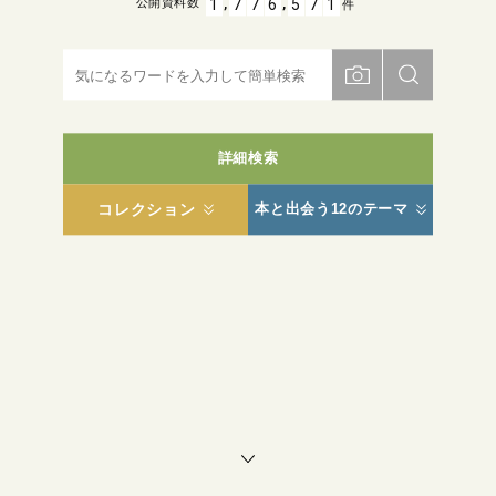
,
,
1
7
7
6
5
7
1
公開資料数
件
詳細検索
コレクション
本と出会う12のテーマ