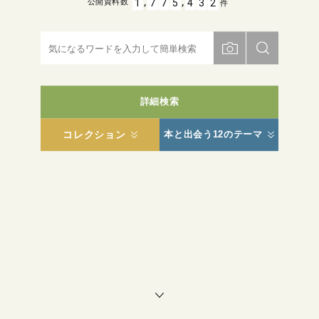
,
,
1
7
7
5
4
3
2
公開資料数
件
詳細検索
コレクション
本と出会う12のテーマ