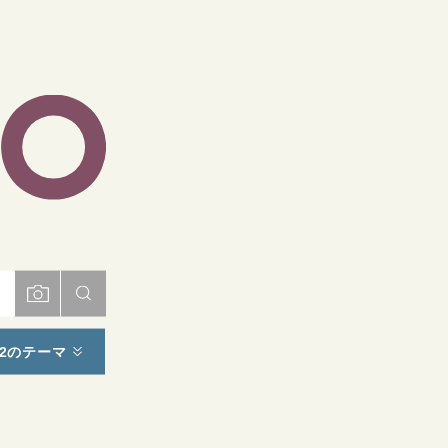
ト
2のテーマ