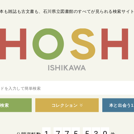
本も雑誌も古文書も
、
石川県立図書館のすべてが見られる検索サイ
検索
コレクション
本と出会う1
,
,
1
7
7
5
5
3
0