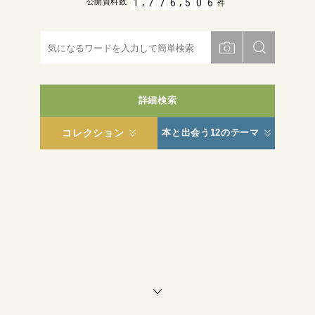
,
,
1
7
7
6
5
0
6
公開資料数
件
詳細検索
コレクション
本と出会う12のテーマ