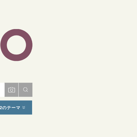
ト
2のテーマ