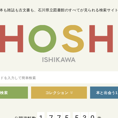
本も雑誌も古文書も
、
石川県立図書館のすべてが見られる検索サイ
検索
コレクション
本と出会う1
,
,
1
7
7
5
5
3
0