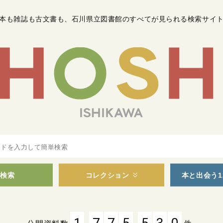
本も雑誌も古文書も
、
石川県立図書館のすべてが見られる検索サイ
検索
コレクション
本と出会う1
,
,
1
7
7
5
5
3
0