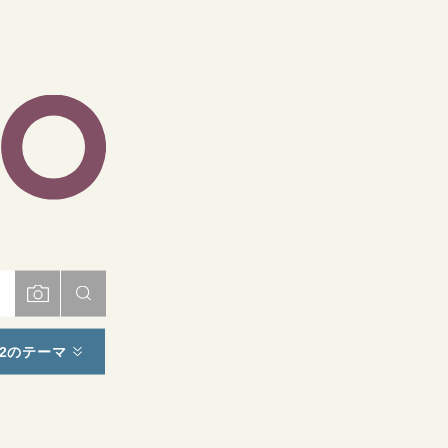
ト
2のテーマ