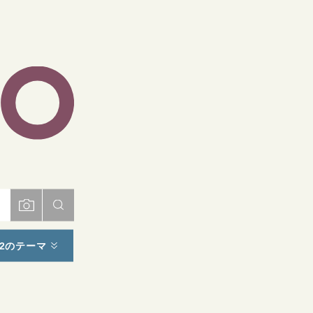
ト
2のテーマ