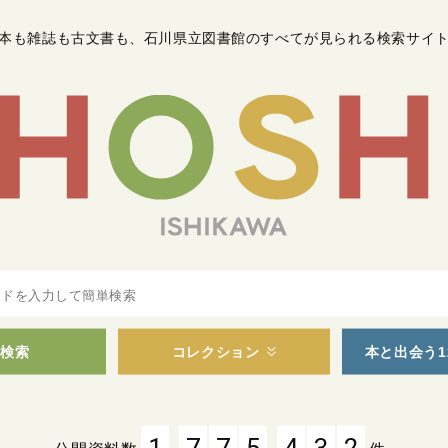
本も雑誌も古文書も
、
石川県立図書館のすべてが見られる検索サイ
検索
コレクション
本と出会う1
,
,
1
7
7
5
4
3
2