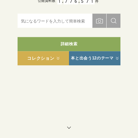
,
,
1
7
7
6
5
7
1
公開資料数
件
詳細検索
コレクション
本と出会う12のテーマ