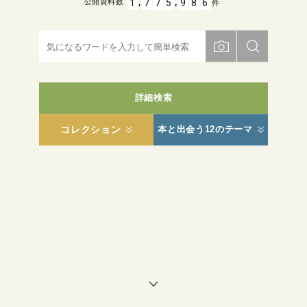
,
,
1
7
7
5
9
8
6
公開資料数
件
詳細検索
コレクション
本と出会う12のテーマ