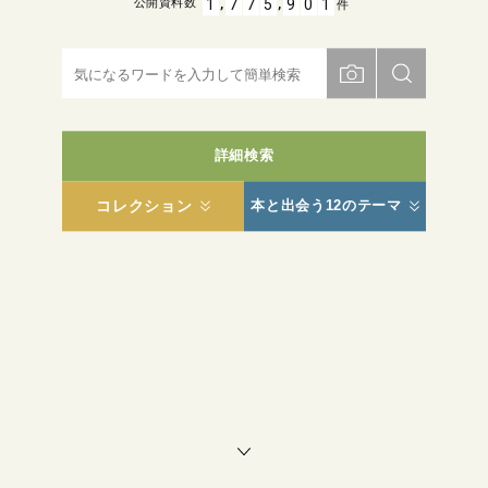
,
,
1
7
7
5
9
0
1
公開資料数
件
詳細検索
コレクション
本と出会う12のテーマ