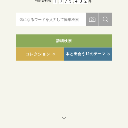
,
,
1
7
7
5
4
3
2
公開資料数
件
詳細検索
コレクション
本と出会う12のテーマ