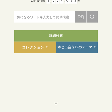
,
,
1
7
7
5
5
3
0
公開資料数
件
詳細検索
コレクション
本と出会う12のテーマ