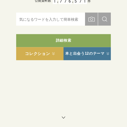
,
,
1
7
7
6
5
7
1
公開資料数
件
詳細検索
コレクション
本と出会う12のテーマ