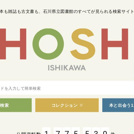
本も雑誌も古文書も
、
石川県立図書館のすべてが見られる検索サイ
検索
コレクション
本と出会う1
,
,
1
7
7
5
5
3
0