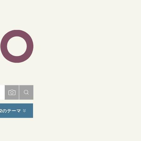
ト
2のテーマ