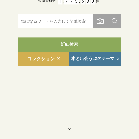
,
,
1
7
7
5
5
3
0
公開資料数
件
詳細検索
コレクション
本と出会う12のテーマ