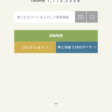
,
,
1
7
7
6
5
0
6
公開資料数
件
詳細検索
コレクション
本と出会う12のテーマ