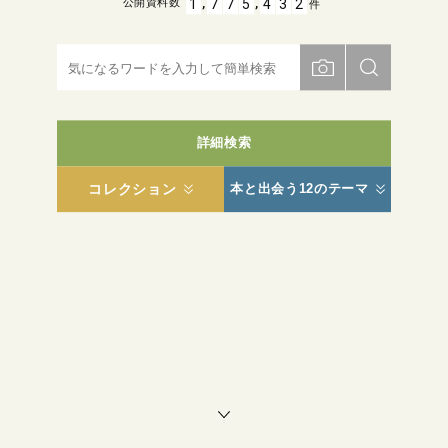
,
,
1
7
7
5
4
3
2
公開資料数
件
詳細検索
コレクション
本と出会う12のテーマ