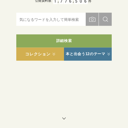
,
,
1
7
7
6
5
0
6
公開資料数
件
詳細検索
コレクション
本と出会う12のテーマ