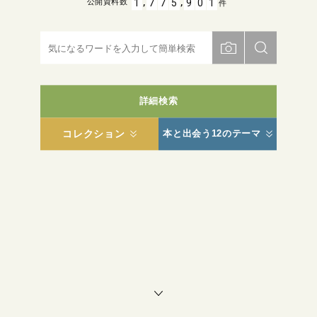
,
,
1
7
7
5
9
0
1
公開資料数
件
詳細検索
コレクション
本と出会う12のテーマ