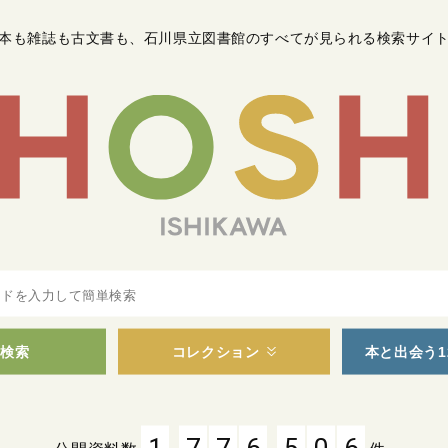
本も雑誌も古文書も
、
石川県立図書館のすべてが見られる検索サイ
検索
コレクション
本と出会う1
,
,
1
7
7
6
5
0
6