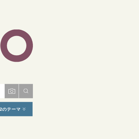
ト
2のテーマ