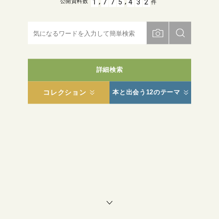
,
,
1
7
7
5
4
3
2
公開資料数
件
詳細検索
コレクション
本と出会う12のテーマ