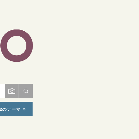
ト
2のテーマ