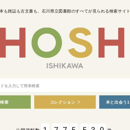
本も雑誌も古文書も
、
石川県立図書館のすべてが見られる検索サイ
検索
コレクション
本と出会う1
,
,
1
7
7
5
5
3
0