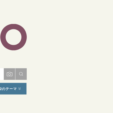
ト
2のテーマ