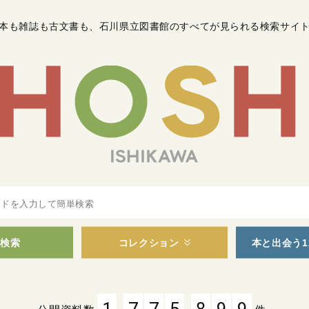
本も雑誌も古文書も
、
石川県立図書館のすべてが見られる検索サイ
検索
コレクション
本と出会う1
,
,
1
7
7
5
8
9
9