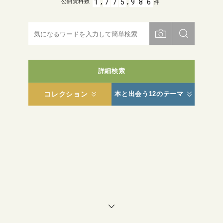
,
,
1
7
7
5
9
8
6
公開資料数
件
詳細検索
コレクション
本と出会う12のテーマ