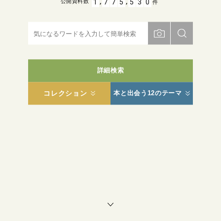
,
,
1
7
7
5
5
3
0
公開資料数
件
詳細検索
コレクション
本と出会う12のテーマ