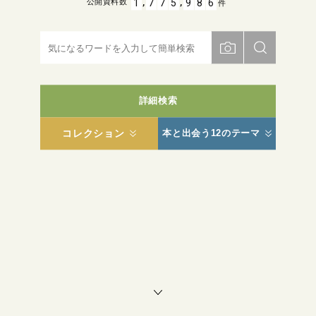
,
,
1
7
7
5
9
8
6
公開資料数
件
詳細検索
コレクション
本と出会う12のテーマ