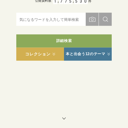
,
,
1
7
7
5
5
3
0
公開資料数
件
詳細検索
コレクション
本と出会う12のテーマ