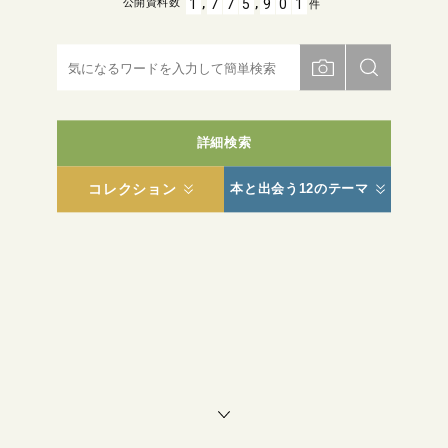
,
,
1
7
7
5
9
0
1
公開資料数
件
詳細検索
コレクション
本と出会う12のテーマ