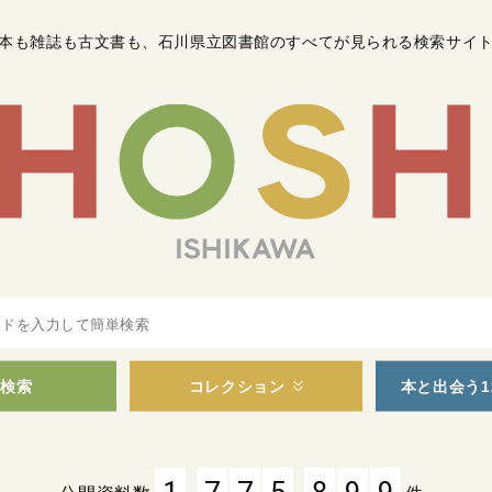
本も雑誌も古文書も
、
石川県立図書館のすべてが見られる検索サイ
検索
コレクション
本と出会う1
,
,
1
7
7
5
8
9
9