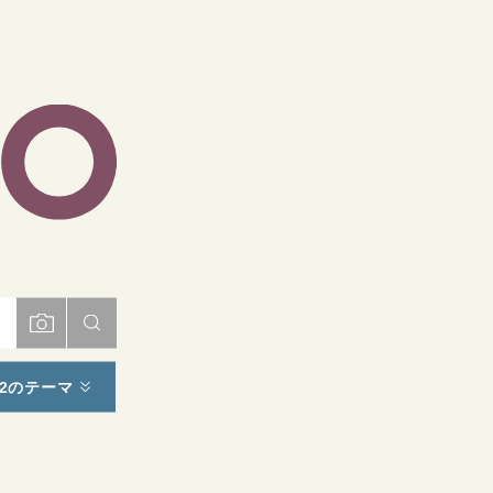
ト
2のテーマ