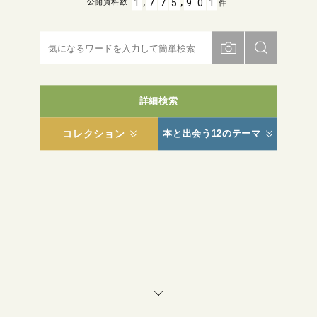
,
,
1
7
7
5
9
0
1
公開資料数
件
詳細検索
コレクション
本と出会う12のテーマ