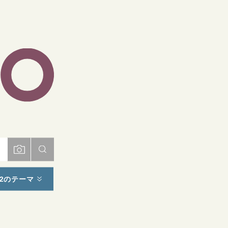
ト
2のテーマ