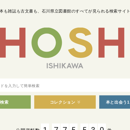
本も雑誌も古文書も
、
石川県立図書館のすべてが見られる検索サイ
検索
コレクション
本と出会う1
,
,
1
7
7
5
5
3
0