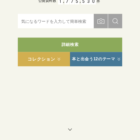
,
,
1
7
7
5
5
3
0
公開資料数
件
詳細検索
コレクション
本と出会う12のテーマ