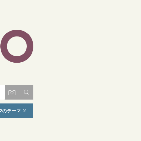
ト
2のテーマ