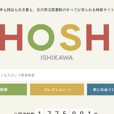
本も雑誌も古文書も
、
石川県立図書館のすべてが見られる検索サイ
検索
コレクション
本と出会う1
,
,
1
7
7
5
9
0
1