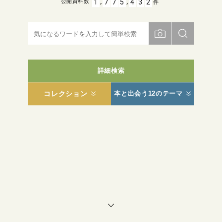
,
,
1
7
7
5
4
3
2
公開資料数
件
詳細検索
コレクション
本と出会う12のテーマ