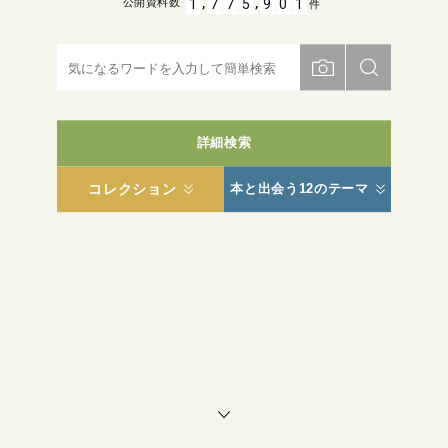
,
,
1
7
7
5
9
0
1
公開資料数
件
詳細検索
コレクション
本と出会う12のテーマ