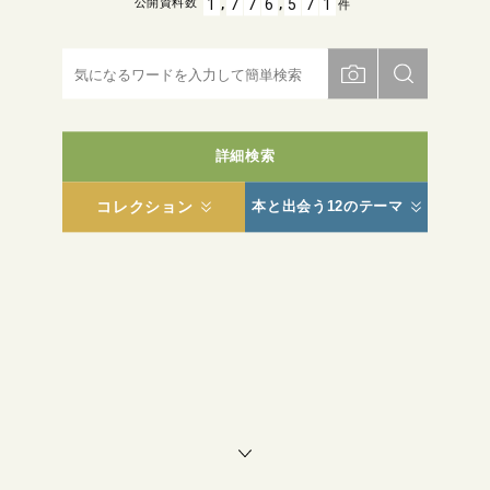
,
,
1
7
7
6
5
7
1
公開資料数
件
詳細検索
コレクション
本と出会う12のテーマ