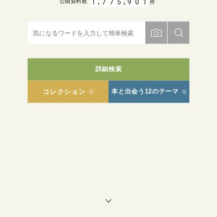
,
,
1
7
7
5
9
0
1
公開資料数
件
詳細検索
コレクション
本と出会う12のテーマ